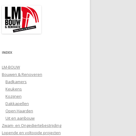
INDEX
LM-BOUW
Bouwen & Renoveren
Badkamers
Keukens
Kozijnen
Dakkapellen
Open Haarden
Uit en aanbouw
Zwam- en Ongediertebestrijding
Lopende en voltooide projecten