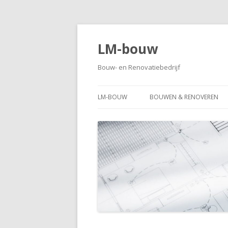
LM-bouw
Bouw- en Renovatiebedrijf
LM-BOUW
BOUWEN & RENOVEREN
BADKAMERS
KEUKENS
KOZIJNEN
DAKKAPELLEN
OPEN HAARDEN
UIT EN AANBOUW